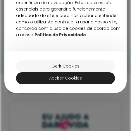
experiência de navegação. Estes cookies são
Dra. Sandra Soares
Dr. Luís Ferraz leciona aula
Psicólog
essenciais para garantir o funcionamento
participa no First RIA
sobre avaliação e
particip
adequado do site e para nos ajudar a entender
Meeting dedicado à
orientação do casal
internaci
inovação em medicina da
infértil em Braga
percursos
como o utiliza. Ao continuar a usar o nosso site,
reprodução
concorda com o uso de cookies de acordo com
LER MAIS
LER MAIS
a nossa
Política de Privacidade.
LER MAIS
Gerir Cookies
Aceitar Cookies
Nr. Registo ERS: E102529