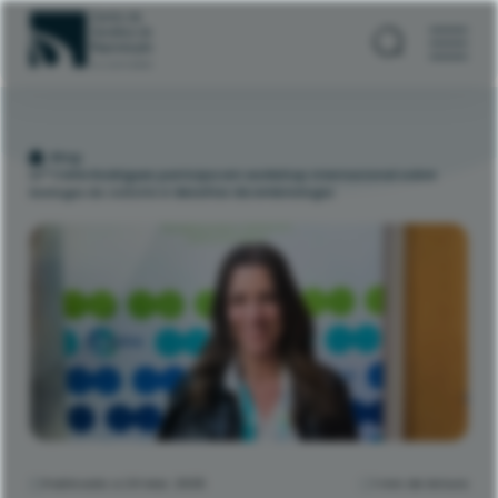
Blog
Drª Carla Rodrigues participa em workshop internacional sobre
biologia do ovócito e desafios da embriologia
Publicado a 24 Mai. 2025
1 min de leitura