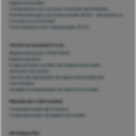
espermatozoides
Tratamentos com recurso a doação de embriões
Partilha biológica da maternidade (ROPA – Reception of
Oocytes from Partner)
Teste Genético Pré-Implantação (PGT)
TÉCNICAS DIAGNÓSTICAS
Biópsia testicular (TESE/TESA)
Espermograma
Fragmentação do DNA dos espermatozoides
Ativação ovocitária
Técnica de separação de espermatozoides por
microfluidos
Lavagem e preparação de espermatozoides
PRESERVAR A FERTILIDADE
Criopreservação de Ovócitos
Criopreservação de Espermatozoides
INFORMAÇÕES