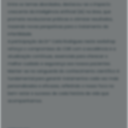
Entre os temas abordados, destacou-se o impacto
crescente da inteligência artificial (IA) na área, que
promete revolucionar práticas e otimizar resultados,
trazendo novas perspetivas para o tratamento da
infertilidade.
A participação da Drª Carla Rodrigues neste workshop
reforça o compromisso do CGR com a excelência e a
atualização contínuas, essenciais para oferecer o
melhor cuidado e segurança aos nossos pacientes.
Manter-se na vanguarda do conhecimento científico é
fundamental para garantir tratamentos cada vez mais
personalizados e eficazes, refletindo o nosso foco no
bem-estar e sucesso de cada história de vida que
acompanhamos.