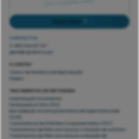
Quero Doar!
CONTACTOS
(+351) 226 007 517
geral@cgrabarros.pt
O CENTRO
Centro de Genética da Reprodução
Equipa
TRATAMENTOS DE FERTILIDADE
Inseminação Intrauterina
Fertilização in Vitro (FIV)
Microinjeção Intracitoplasmática de Espermatozoide
(ICSI)
Transferência de Embriões Criopreservados (TEC)
Tratamentos de PMA com recurso a doação de ovócitos
Tratamentos de PMA com recurso a doação de