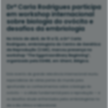
Drª Carla Rodrigues participa
em workshop internacional
sobre biologia do ovócito e
desafios da embriologia
No início de abril, de 10 a 12, a Drª Carla
Rodrigues, embriologista do Centro de Genética
da Reprodução (CGR), marcou presença no
workshop “The Eggstraordinary Beginning“,
organizado pela ESHRE, em Ghent, Bélgica.
Este evento de grande relevância internacional reuniu
especialistas de várias partes do mundo para
aprofundar os conhecimentos sobre a biologia do
ovócito — a célula fundamental para a reprodução — e
os desafios atuais enfrentados pelos embriologistas no
dia a dia clínico e laboratorial.