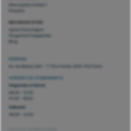
Marcações Online
Preçário
RECURSOS ÚTEIS
Apoio Psicológico
Perguntas Frequentes
Blog
MORADA
Av. do Bessa, 240 – 1º Dto Frente, 4100-012 Porto
HORÁRIO DE ATENDIMENTO
Segunda a Sexta
08:30 - 12:00
14:00 - 18:00
Sábado
08:30 - 12:00
POLÍTICA DE PRIVACIDADE