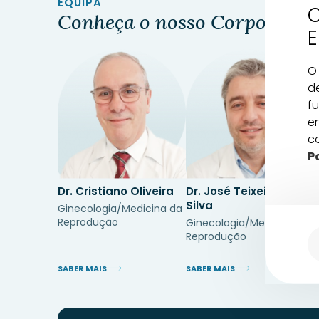
EQUIPA
Conheça o nosso Corpo Clíni
E
O 
d
f
en
c
P
Dr. Cristiano Oliveira
Dr. José Teixeira da
Silva
Ginecologia/Medicina da
Reprodução
Ginecologia/Medicina da
Reprodução
SABER MAIS
SABER MAIS