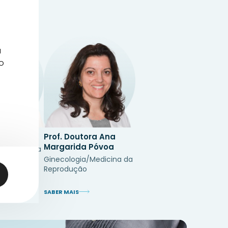
a
o
 Soares
Prof. Doutora Ana
Margarida Póvoa
Medicina da
Ginecologia/Medicina da
Reprodução
SABER MAIS