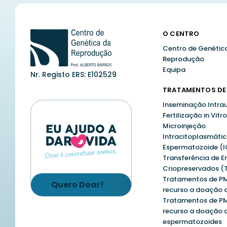
O CENTRO
Centro de Genétic
Reprodução
Equipa
Nr. Registo ERS: E102529
TRATAMENTOS DE 
Inseminação Intrau
Fertilização in Vitro
Microinjeção
Intracitoplasmáti
Espermatozoide (I
Transferência de E
Criopreservados (
Tratamentos de P
Quero Doar!
recurso a doação 
Tratamentos de P
recurso a doação 
espermatozoides