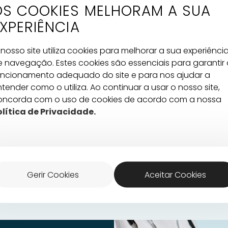
OS COOKIES MELHORAM A SUA
co
XPERIÊNCIA
nosso site utiliza cookies para melhorar a sua experiênci
e navegação. Estes cookies são essenciais para garantir 
uncionamento adequado do site e para nos ajudar a
tender como o utiliza. Ao continuar a usar o nosso site,
oncorda com o uso de cookies de acordo com a nossa
olítica de Privacidade.
Prof. Doutor Pedro
Dr. António Couceiro
Drª Sandra
Xavier
Ginecologia/Medicina da
Ginecologia/
Reprodução
Reprodução
Ginecologia/Medicina da
Reprodução
Gerir Cookies
Aceitar Cookies
SABER MAIS
SABER MAIS
SABER MAIS