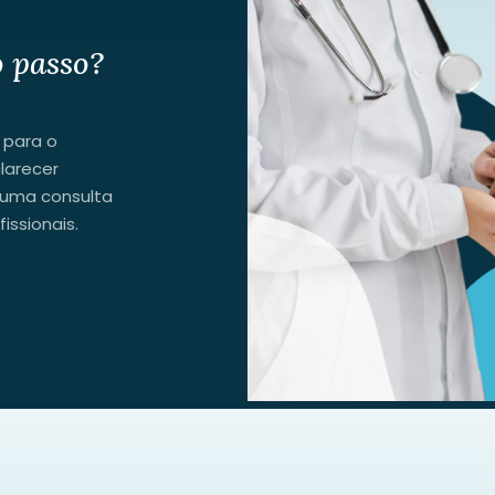
 passo?
 para o
larecer
 uma consulta
issionais.