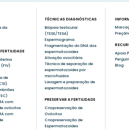
TÉCNICAS DIAGNÓSTICAS
INFOR
Marcaç
a da
Biópsia testicular
Preçári
(TESE/TESA)
Espermograma
RECUR
Fragmentação do DNA dos
FERTILIDADE
espermatozoides
Apoio 
Ativação ovocitária
Pergun
terina
Técnica de separação de
Blog
 (FIV)
espermatozoides por
microfluidos
ca de
Lavagem e preparação de
CSI)
espermatozoides
mbriões
TEC)
PRESERVAR A FERTILIDADE
MA com
de ovócitos
Criopreservação de
MA com
Ovócitos
de
Criopreservação de
Espermatozoides